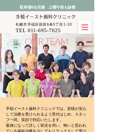
駐車場8台完備 土曜午後も診療
手稲イースト​歯科クリニック
札幌市手稲区前田6条5丁目1-10
TEL 011-695-7025
​OUR TEAM
​プロフィール
手稲イースト歯科クリニックでは、皆様が安心
して治療を受けられるよう受付はじめ、スタッ
フ一同、笑顔で対応いたします。
親身になって詳しく状況を伺い、怖いと思われ
ている歯科治療を少しでもリラックスして受け