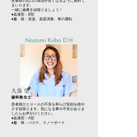
患者様のお口の環境が良くなるように努めて
まいります。
一緒に歯磨き頑張りましょう！
●血液型：B型
●趣 味：音楽、楽器演奏、車の運転
Nozomi Kubo D.H
久保 望
歯科衛生士
患者様ひとり一人の不安を和らげ笑顔を絶や
さず頑張ります。気になる事や不安がありま
したらお声がけください。
●血液型：A型
●趣 味：バスケ、スノーボード