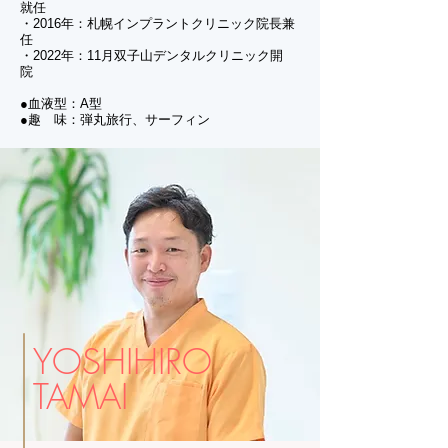
就任
・2016年：札幌インプラントクリニック院長兼
任
・2022年：11月双子山デンタルクリニック開
院
●血液型：A型
●趣 味：弾丸旅行、サーフィン
YOSHIHIRO
TAMAI