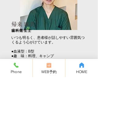
帰来 麻美
歯科衛生士
いつも明るく、患者様が話しやすい雰囲気つ
くるよう心がけています。
●血液型：B型
●趣 味：料理、キャンプ
Phone
WEB予約
HOME
Yukina Hagiwara D.H
萩原 由希菜
歯科衛生士