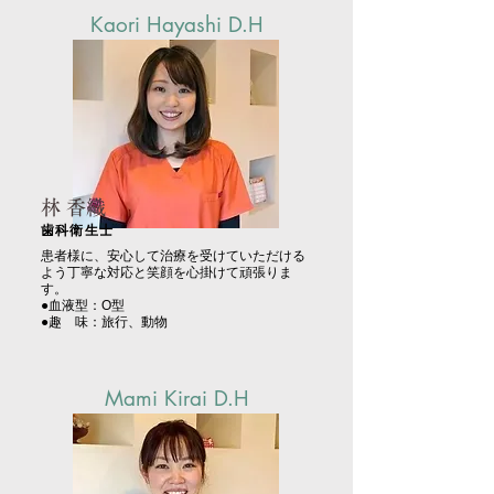
Kaori Hayashi D.H
林 香織
歯科衛生士
患者様に、安心して治療を受けていただける
よう丁寧な対応と笑顔を心掛けて頑張りま
す。
●血液型：O型
●趣 味：旅行、動物
Mami Kirai D.H