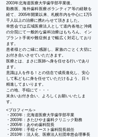
2003年北海道医療大学歯学部卒業後、
勤務医、海外歯科医療ボランティア等の経験を
経て、2005年開業以来、札幌市内を中心に1万5
千人以上の治療に携わらせて頂きました。
幸悠会では広域医療法人として道内各地と沖縄
の分院にて一般的な歯科治療はもちろん、イン
プラント手術や難症例まで幅広く対応しており
ます。
患者様とのご縁に感謝し、家族のごとく大切に
お付き合いさせていただきます。
医療とは、まさに医師へ身を任せる行いであり
ます。
意識は人を作る！との信念で成長進化し、安心
して私どもに身を任せていただけるよう、日々
精進してまいります。
この地、手稲にて・・・
末永いお付き合い、よろしくお願いいたしま
す。
<プロフィール＞
・2003年：北海道医療大学歯学部卒業
・2003年：きたひやま歯科クリニック勤務
・2005年：あやめ歯科院長
・2008年：手稲イースト歯科院長就任
・2010年：法人化、医療法人社団幸悠会理事長