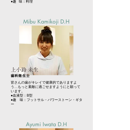
●趣 味：料理
Mibu Kamikoji D.H
上小路 未生
歯科衛生士
皆さんの歯がキレイで健康的でありますよ
う…もっと素敵に過ごせますようにと願って
います。
●血液型：B型
●趣 味：フットサル・パワーストーン・ギタ
ー
Ayumi Iwata D.H