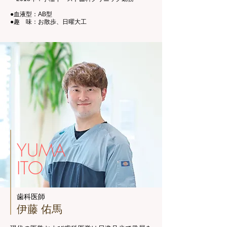
●血液型：AB型
●趣 味：お散歩、日曜大工
YUMA
ITO
歯科医師
伊藤 佑馬