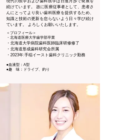
現代の医学および歯科医学は日進月歩で発展を
続けています。 故に医療従事者として、患者さ
んにとってより良い歯科医療を提供するため、
知識と技術の更新を怠らないよう日々学び続け
ています。 よろしくお願いいたします。
＜プロフィール＞
・北海道医療大学歯学部卒業
・北海道大学病院歯科医師臨床研修修了
・北海道形成歯科研究会所属
・2023年:手稲イースト歯科クリニック勤務
●血液型：A型
●趣 味：ドライブ、釣り