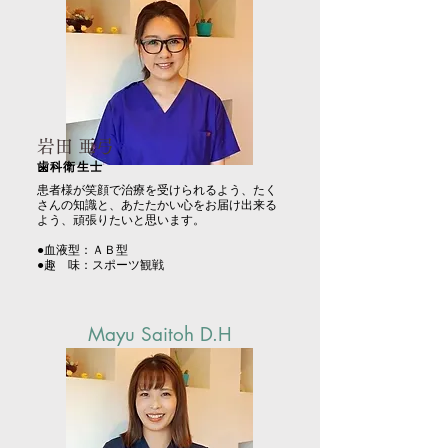
岩田 亜弓
歯科衛生士
患者様が笑顔で治療を受けられるよう、たく
さんの知識と、あたたかい心をお届け出来る
よう、頑張りたいと思います。
●血液型：ＡＢ型
●趣 味：スポーツ観戦
Mayu Saitoh D.H