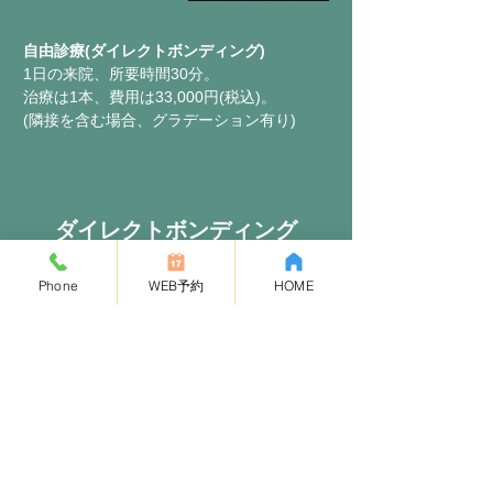
自由診療(ダイレクトボンディング)
1日の来院、所要時間30分。
治療は1本、費用は33,000円(税込)。
(隣接を含む場合、グラデーション有り)
ダイレクトボンディング
レジン素材を詰め合わせて天然歯のような色に
Phone
WEB予約
HOME
近づけていきます。
そして直接歯の表面に塗り重ねて、歯の色や形
を整える治療法です。
歯と歯のすき間を詰めたり、歯の表面をつるっ
と滑らかに仕上げたり、歯を白くする効果はあ
ります。
最短一日で「白い歯」が実現できます。
施術の副作用(リスク)
​全ての歯に適用できる治療法ではありません。