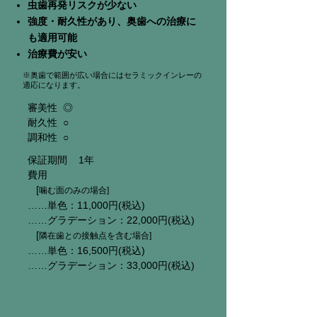
虫歯再発リスクが少ない
強度・耐久性があり、奥歯への治療に
も適用可能
​治療費が安い
※奥歯で範囲が広い場合にはセラミックインレーの
適応になります。
審美性 ◎
耐久性 ○
調和性 ○
保証期間 1年
費用
[
噛む面のみの場合]
……単色：11,000円(税込)
……グラデーション：22,000円(税込)​
[
隣
在歯との接触点を含む場合]
…
…単色：16,500円(税込)
……グラデーション：33,000円(税込)