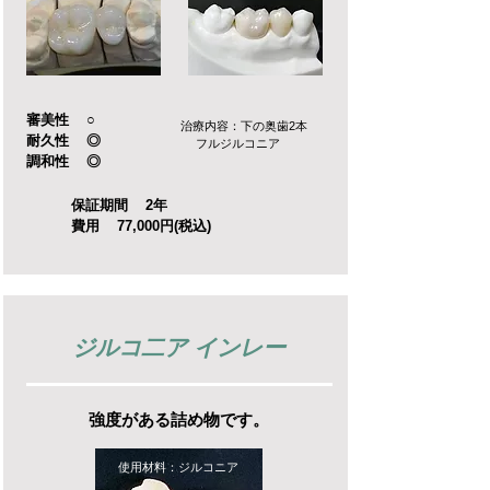
審美性 ○
治療内容：下の奥歯2本
耐久性 ◎
フルジルコニア
調和性 ◎
保証期間 2年
費用 77,000円(税込)
ジルコ二ア インレー
強度がある詰め物です。
使用材料：ジルコニア