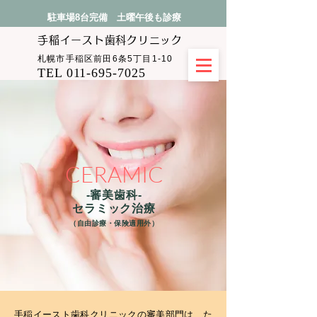
駐車場8台完備 土曜午後も診療
手稲イースト​歯科クリニック
札幌市手稲区前田6条5丁目1-10
TEL 011-695-7025
CERAMIC
-審美歯科-
セラミック治療
​（自由診療・保険適用外）
手稲イースト歯科クリニックの審美部門は、た