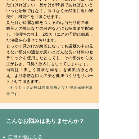
だ白ければよい、見かけが綺麗であればよいと
いった治療ではなく、限りなく天然歯に近い審
美性、機能性を回復させます。
見た目が綺麗な歯をつくるのは当たり前の事、
歯茎との境目などの段差などにも極限まで配慮
し、清掃性の向上、2次カリエスの予防に徹底し
た治療を心掛けております。
せっかく見かけが綺麗になっても歯茎の中の見
えない部分の適合が悪いとどんな良い材料のセ
ラミックを使用したとしても、その部分から炎
症がおき、口臭の原因にもなってしまいます。
当院は「美しく健康な歯を」を審美治療と考
え、より素敵な口元の美と健康づくりをサポー
トさせて頂きます。
（セラミック治療は自由診療となり健康保険対象
外です）
こんなお悩みはありませんか？
口臭が気になる