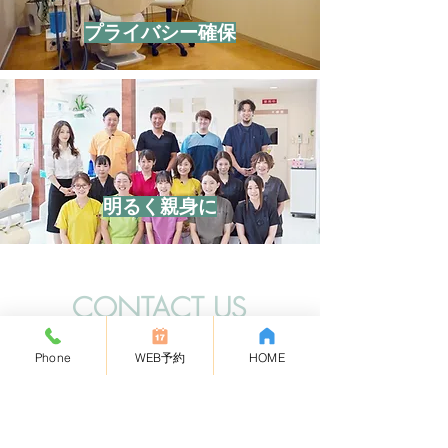
プライバシー確保
明るく親身に
CONTACT US
医)幸悠
会
Phone
WEB予約
HOME
手稲イースト歯科クリニック
住所
〒006-0816