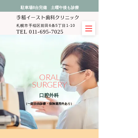
駐車場8台完備 土曜午後も診療
手稲イースト​歯科クリニック
札幌市手稲区前田6条5丁目1-10
TEL 011-695-7025
ORAL
SURGERY
口腔外科
（一部自由診療・保険適用外あり）