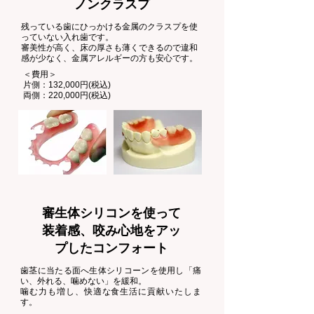
ノンクラスプ
残っている歯にひっかける金属のクラスプを使
っていない入れ歯です。
審美性が高く、床の厚さも薄くできるので違和
感が少なく、金属アレルギーの方も安心です。
​＜費用＞
片側：132,000円(税込)
​両側：220,000円(税込)
審生体シリコンを使って
装着感、咬み心地をアッ
プしたコンフォート
歯茎に当たる面へ生体シリコーンを使用し「痛
い、外れる、噛めない」を緩和。
噛む力も増し、快適な食生活に貢献いたしま
す。