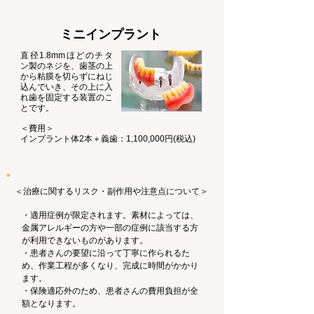
ミニインプラント
直径1.8mmほどのチタ
ン製のネジを、歯茎の上
から粘膜を切らずにねじ
込んでいき、その上に入
れ歯を固定する装置のこ
とです。
​＜費用＞
インプラント体2本＋義歯：1,100,000円(税込)
＜​治療に関するリスク・副作用や注意点について＞
・適用症例が限定されます。素材によっては、
金属アレルギーの方や一部の症例に該当する方
が利用できないものがあります。
​・患者さんの要望に沿って丁寧に作られるた
め、作業工程が多くなり、完成に時間がかかり
ます。
​・保険適応外のため、患者さんの費用負担が全
額となります。