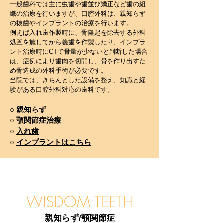
一般歯科では主に虫歯や歯並び矯正など歯の組
織の治療を行いますが、口腔外科は、親知らず
の抜歯やインプラントの治療を行います。
例えば入れ歯作製時に、骨隆起を除去する外科
処置を施してから義歯を作製したり、インプラ
ント治療時にCTで骨量が少ないと判断した場合
は、症例により歯肉を切開し、骨を作り出すた
め骨造成の外科手術が必要です。
当院では、きちんとした設備を整え、知識と経
験がある口腔外科対応の歯科です。
○ 親知らず
​○ 顎関節症治療
○
入れ歯​
○
インプラントはこちら
WISDOM TEETH
親知らず/顎関節症