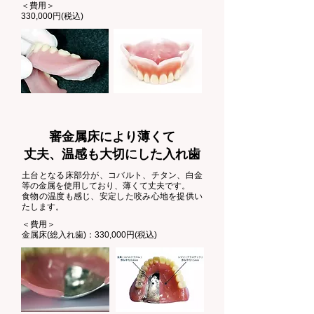
​＜費用＞
330,000円(税込)
審金属床により薄くて
丈夫、温感も大切にした入れ歯
土台となる床部分が、コバルト、チタン、白金
等の金属を使用しており、薄くて丈夫です。
食物の温度も感じ、安定した咬み心地を提供い
たします。
​＜費用＞
金属床(総入れ歯)：330,000円(税込)